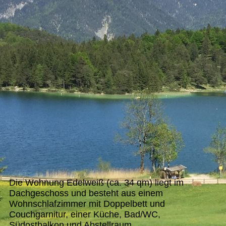
Die Wohnung Edelweiß (ca. 34 qm) liegt im
Dachgeschoss und besteht aus einem
Wohnschlafzimmer mit Doppelbett und
Couchgarnitur, einer Küche, Bad/WC,
Südostbalkon und Abstellraum.